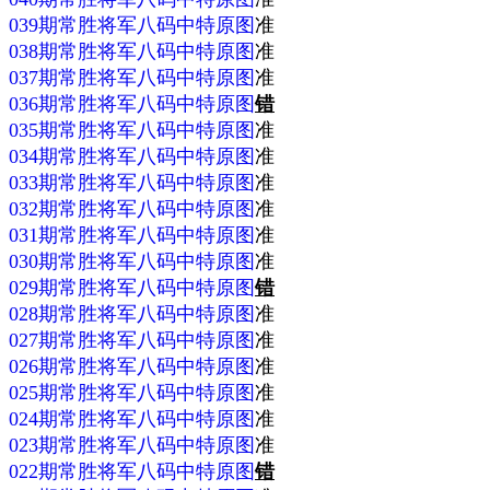
039期常胜将军八码中特原图
准
038期常胜将军八码中特原图
准
037期常胜将军八码中特原图
准
036期常胜将军八码中特原图
错
035期常胜将军八码中特原图
准
034期常胜将军八码中特原图
准
033期常胜将军八码中特原图
准
032期常胜将军八码中特原图
准
031期常胜将军八码中特原图
准
030期常胜将军八码中特原图
准
029期常胜将军八码中特原图
错
028期常胜将军八码中特原图
准
027期常胜将军八码中特原图
准
026期常胜将军八码中特原图
准
025期常胜将军八码中特原图
准
024期常胜将军八码中特原图
准
023期常胜将军八码中特原图
准
022期常胜将军八码中特原图
错