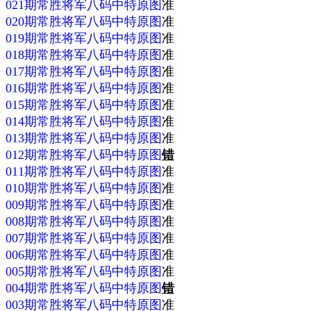
021期常胜将军八码中特原图
准
020期常胜将军八码中特原图
准
019期常胜将军八码中特原图
准
018期常胜将军八码中特原图
准
017期常胜将军八码中特原图
准
016期常胜将军八码中特原图
准
015期常胜将军八码中特原图
准
014期常胜将军八码中特原图
准
013期常胜将军八码中特原图
准
012期常胜将军八码中特原图
错
011期常胜将军八码中特原图
准
010期常胜将军八码中特原图
准
009期常胜将军八码中特原图
准
008期常胜将军八码中特原图
准
007期常胜将军八码中特原图
准
006期常胜将军八码中特原图
准
005期常胜将军八码中特原图
准
004期常胜将军八码中特原图
错
003期常胜将军八码中特原图
准