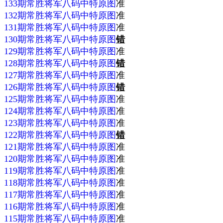
133期常胜将军八码中特原图
准
132期常胜将军八码中特原图
准
131期常胜将军八码中特原图
准
130期常胜将军八码中特原图
错
129期常胜将军八码中特原图
准
128期常胜将军八码中特原图
错
127期常胜将军八码中特原图
准
126期常胜将军八码中特原图
错
125期常胜将军八码中特原图
准
124期常胜将军八码中特原图
准
123期常胜将军八码中特原图
准
122期常胜将军八码中特原图
错
121期常胜将军八码中特原图
准
120期常胜将军八码中特原图
准
119期常胜将军八码中特原图
准
118期常胜将军八码中特原图
准
117期常胜将军八码中特原图
准
116期常胜将军八码中特原图
准
115期常胜将军八码中特原图
准