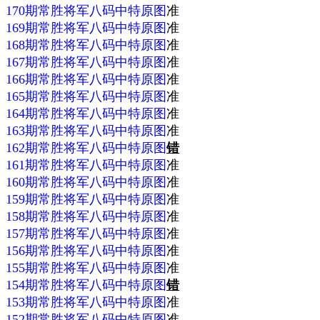
170期常胜将军八码中特原图
准
169期常胜将军八码中特原图
准
168期常胜将军八码中特原图
准
167期常胜将军八码中特原图
准
166期常胜将军八码中特原图
准
165期常胜将军八码中特原图
准
164期常胜将军八码中特原图
准
163期常胜将军八码中特原图
准
162期常胜将军八码中特原图
错
161期常胜将军八码中特原图
准
160期常胜将军八码中特原图
准
159期常胜将军八码中特原图
准
158期常胜将军八码中特原图
准
157期常胜将军八码中特原图
准
156期常胜将军八码中特原图
准
155期常胜将军八码中特原图
准
154期常胜将军八码中特原图
错
153期常胜将军八码中特原图
准
152期常胜将军八码中特原图
准