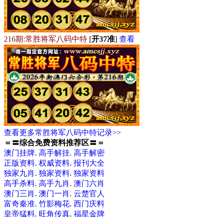
216期:常胜将军八码中特
[
开37准
]
查看
查看更多常胜将军八码中特记录>>
＝〓综合免费资料推荐区〓＝
澳门挂牌
.
高手解挂
.
高手解密
正版资料
.
权威资料
.
报刊大全
独家九肖
.
独家资料
.
独家资料
高手杀料
.
高手九肖
.
澳门六肖
澳门三肖
.
澳门一肖
.
云楚官人
富奇秦准
.
竹影梅花
.
西门庆料
皇帝猛料
.
旺角传真
.
福星金牌