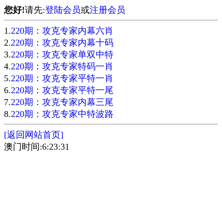
您好!
请先:
登陆会员
或
注册会员
1.
220期：攻克专家内幕六肖
2.
220期：攻克专家内幕十码
3.
220期：攻克专家单双中特
4.
220期：攻克专家特码一肖
5.
220期：攻克专家平特一肖
6.
220期：攻克专家平特一尾
7.
220期：攻克专家内幕三尾
8.
220期：攻克专家中特波路
[返回网站首页]
澳门时间:6:23:31