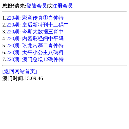
您好!
请先:
登陆会员
或
注册会员
1.
220期: 彩童传真①肖仲特
2.
220期: 皇后新特刊十二碼中
3.
220期: 今期大数据三肖中
4.
220期: 内慕彩经阁中平码
5.
220期: 玖龙内慕二肖仲特
6.
220期: 太平小公主八碼料
7.
220期: 澳门总坛12碼仲特
[返回网站首页]
澳门时间:13:09:46