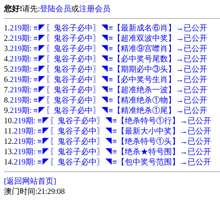
您好!
请先:
登陆会员
或
注册会员
1.
219期: ≡◤〖鬼谷子必中〗◥≡【最新成名⑥肖】→已公开
2.
219期: ≡◤〖鬼谷子必中〗◥≡【超准双波中奖】→已公开
3.
219期: ≡◤〖鬼谷子必中〗◥≡【精准⑨宫噤肖】→已公开
4.
219期: ≡◤〖鬼谷子必中〗◥≡【必中奖号尾数】→已公开
5.
219期: ≡◤〖鬼谷子必中〗◥≡【期期必中③头】→已公开
6.
219期: ≡◤〖鬼谷子必中〗◥≡【必中奖号生肖】→已公开
7.
219期: ≡◤〖鬼谷子必中〗◥≡【超准绝杀一波】→已公开
8.
219期: ≡◤〖鬼谷子必中〗◥≡【精准绝杀①物】→已公开
9.
219期: ≡◤〖鬼谷子必中〗◥≡【精准绝杀①尾】→已公开
10.
219期: ≡◤〖鬼谷子必中〗◥≡【绝杀特号①行】→已公开
11.
219期: ≡◤〖鬼谷子必中〗◥≡【最新大小中奖】→已公开
12.
219期: ≡◤〖鬼谷子必中〗◥≡【绝杀特号①头】→已公开
13.
219期: ≡◤〖鬼谷子必中〗◥≡【绝杀★特号围】→已公开
14.
219期: ≡◤〖鬼谷子必中〗◥≡【包中奖号范围】→已公开
[返回网站首页]
澳门时间:21:29:08