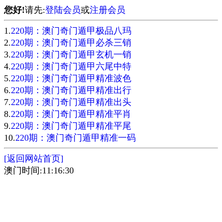
您好!
请先:
登陆会员
或
注册会员
1.
220期：澳门奇门遁甲极品八玛
2.
220期：澳门奇门遁甲必杀三销
3.
220期：澳门奇门遁甲玄机一销
4.
220期：澳门奇门遁甲六尾中特
5.
220期：澳门奇门遁甲精准波色
6.
220期：澳门奇门遁甲精准出行
7.
220期：澳门奇门遁甲精准出头
8.
220期：澳门奇门遁甲精准平肖
9.
220期：澳门奇门遁甲精准平尾
10.
220期：澳门奇门遁甲精准一码
[返回网站首页]
澳门时间:11:16:30