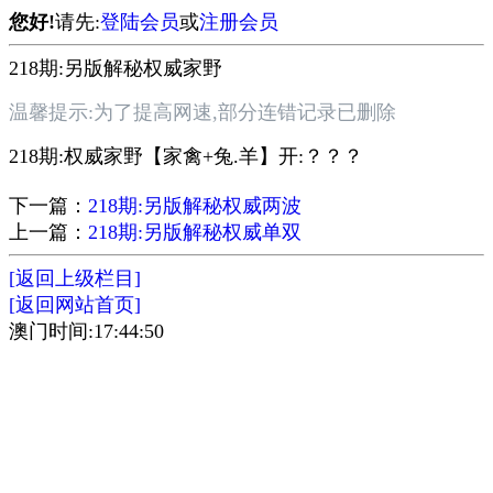
您好!
请先:
登陆会员
或
注册会员
218期:另版解秘权威家野
温馨提示:为了提高网速,部分连错记录已删除
218期:权威家野【家禽+兔.羊】开:？？？
下一篇：
218期:另版解秘权威两波
上一篇：
218期:另版解秘权威单双
[返回上级栏目]
[返回网站首页]
澳门时间:17:44:50