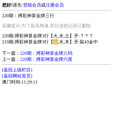
您好!
请先:
登陆会员
或
注册会员
220期：搏彩神算金牌三行
温馨提示:为了提高网速,部分连错记录已删除
220期:搏彩神算金牌3行【火,水,土】开:？？？
219期:搏彩神算金牌3行【
金
,水,木】开:鼠43金中
下一篇：
220期：搏彩神算金牌八码
上一篇：
220期：搏彩神算金牌六尾
[返回上级栏目]
[返回网站首页]
澳门时间:11:29:11