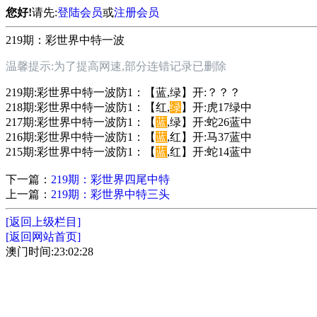
您好!
请先:
登陆会员
或
注册会员
219期：彩世界中特一波
温馨提示:为了提高网速,部分连错记录已删除
219期:彩世界中特一波防1：【蓝,绿】开:？？？
218期:彩世界中特一波防1：【红,
绿
】开:虎17绿中
217期:彩世界中特一波防1：【
蓝
,绿】开:蛇26蓝中
216期:彩世界中特一波防1：【
蓝
,红】开:马37蓝中
215期:彩世界中特一波防1：【
蓝
,红】开:蛇14蓝中
下一篇：
219期：彩世界四尾中特
上一篇：
219期：彩世界中特三头
[返回上级栏目]
[返回网站首页]
澳门时间:23:02:28