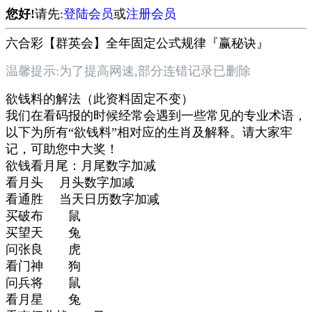
您好!
请先:
登陆会员
或
注册会员
六合彩【群英会】全年固定公式规律『赢秘诀』
温馨提示:为了提高网速,部分连错记录已删除
欲钱料的解法（此资料固定不变）
我们在看码报的时候经常会遇到一些常见的专业术语，
以下为所有“欲钱料”相对应的生肖及解释。请大家牢
记，可助您中大奖！
欲钱看月尾：月尾数字加减
看月头 月头数字加减
看通胜 当天日历数字加减
买破布 鼠
买望天 兔
问张良 虎
看门神 狗
问兵将 鼠
看月星 兔