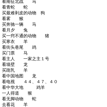
看南征北战 马
看青蛇 蛇
买最难剥皮的动物 狗
看雾 猴
买奔驰一辆 马
看月夕 兔
买一窍不通的动物 猪
买寒衣 羊
看街头巷尾 鸡
买门票 马
看主人 一家之主１号
看墙壁 龙
买跪乳 羊
看中国地图 龙
看电视 ４４、４７、４０
看中华大地 鸡羊
一人得道 猴
看无脚动物 蛇
去看花 羊