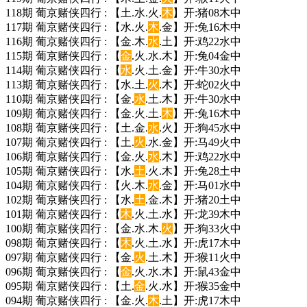
118期 葡京赌侠四行 : 【土.水.火.
木
】开:猪08木中
117期 葡京赌侠四行 : 【水.火.
木
.金】开:兔16木中
116期 葡京赌侠四行 : 【金.木.
水
.土】开:鸡22水中
115期 葡京赌侠四行 : 【
金
.火.水.木】开:兔04金中
114期 葡京赌侠四行 : 【
水
.火.土.金】开:牛30水中
113期 葡京赌侠四行 : 【水.土.
火
.木】开:蛇02火中
110期 葡京赌侠四行 : 【金.
水
.土.木】开:牛30水中
109期 葡京赌侠四行 : 【金.火.土.
木
】开:兔16木中
108期 葡京赌侠四行 : 【土.金.
水
.火】开:狗45水中
107期 葡京赌侠四行 : 【土.
火
.水.金】开:马49火中
106期 葡京赌侠四行 : 【金.火.
水
.木】开:鸡22水中
105期 葡京赌侠四行 : 【水.
土
.火.木】开:兔28土中
104期 葡京赌侠四行 : 【火.木.
水
.金】开:马01水中
102期 葡京赌侠四行 : 【水.
土
.金.木】开:猪20土中
101期 葡京赌侠四行 : 【
木
.火.土.水】开:龙39木中
100期 葡京赌侠四行 : 【金.水.木.
火
】开:狗33火中
098期 葡京赌侠四行 : 【
木
.火.土.水】开:虎17木中
097期 葡京赌侠四行 : 【金.
火
.土.木】开:猴11火中
096期 葡京赌侠四行 : 【
金
.火.水.木】开:鼠43金中
095期 葡京赌侠四行 : 【土.
金
.火.水】开:猴35金中
094期 葡京赌侠四行 : 【金.火.
木
.土】开:虎17木中