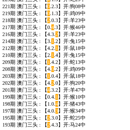
221期 澳门三头 : 【
0
.2.3】开:狗08中
219期 澳门三头 : 【
0
.1.3】开:鸡09中
218期 澳门三头 : 【
2
.0.3】开:羊23中
217期 澳门三头 : 【0.
4
.3】开:猴46中
216期 澳门三头 : 【4.3.
2
】开:羊23中
214期 澳门三头 : 【3.
1
.2】开:兔15中
212期 澳门三头 : 【4.2.
1
】开:鼠18中
210期 澳门三头 : 【2.
1
.4】开:兔15中
209期 澳门三头 : 【
1
.4.2】开:蛇13中
208期 澳门三头 : 【4.
0
.2】开:鸡09中
203期 澳门三头 : 【
1
.0.4】开:鼠18中
202期 澳门三头 : 【4.
2
.0】开:狗20中
201期 澳门三头 : 【
4
.3.2】开:羊47中
199期 澳门三头 : 【0.4.
1
】开:猴10中
198期 澳门三头 : 【1.0.
4
】开:猪43中
197期 澳门三头 : 【4.0.
3
】开:猴34中
195期 澳门三头 : 【
2
.3.0】开:蛇25中
193期 澳门三头 : 【
2
.4.3】开:马24中