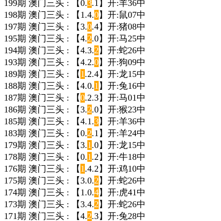
199期 澳门三头 : 【0.
3
.1】开:羊36中
198期 澳门三头 : 【1.4.
0
】开:鼠07中
197期 澳门三头 : 【3.
0
.4】开:猪08中
195期 澳门三头 : 【4.
2
.0】开:马25中
194期 澳门三头 : 【4.3.
2
】开:蛇26中
193期 澳门三头 : 【4.2.
0
】开:狗09中
189期 澳门三头 : 【
1
.2.4】开:龙15中
188期 澳门三头 : 【4.0.
1
】开:兔16中
187期 澳门三头 : 【
0
.2.3】开:马01中
186期 澳门三头 : 【3.
2
.0】开:猴23中
185期 澳门三头 : 【4.1.
3
】开:羊36中
183期 澳门三头 : 【0.
2
.1】开:羊24中
179期 澳门三头 : 【3.
1
.0】开:龙15中
178期 澳门三头 : 【0.
1
.2】开:牛18中
176期 澳门三头 : 【
1
.4.2】开:鸡10中
175期 澳门三头 : 【3.0.
2
】开:蛇26中
174期 澳门三头 : 【1.0.
4
】开:虎41中
173期 澳门三头 : 【3.4.
2
】开:蛇26中
171期 澳门三头 : 【4.
2
.3】开:兔28中