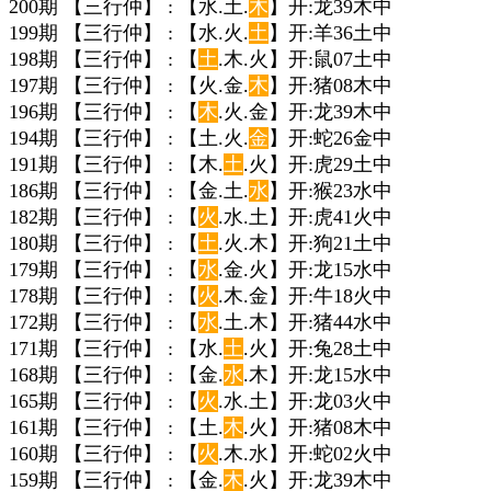
200期 【三行仲】 : 【水.土.
木
】开:龙39木中
199期 【三行仲】 : 【水.火.
土
】开:羊36土中
198期 【三行仲】 : 【
土
.木.火】开:鼠07土中
197期 【三行仲】 : 【火.金.
木
】开:猪08木中
196期 【三行仲】 : 【
木
.火.金】开:龙39木中
194期 【三行仲】 : 【土.火.
金
】开:蛇26金中
191期 【三行仲】 : 【木.
土
.火】开:虎29土中
186期 【三行仲】 : 【金.土.
水
】开:猴23水中
182期 【三行仲】 : 【
火
.水.土】开:虎41火中
180期 【三行仲】 : 【
土
.火.木】开:狗21土中
179期 【三行仲】 : 【
水
.金.火】开:龙15水中
178期 【三行仲】 : 【
火
.木.金】开:牛18火中
172期 【三行仲】 : 【
水
.土.木】开:猪44水中
171期 【三行仲】 : 【水.
土
.火】开:兔28土中
168期 【三行仲】 : 【金.
水
.木】开:龙15水中
165期 【三行仲】 : 【
火
.水.土】开:龙03火中
161期 【三行仲】 : 【土.
木
.火】开:猪08木中
160期 【三行仲】 : 【
火
.木.水】开:蛇02火中
159期 【三行仲】 : 【金.
木
.火】开:龙39木中