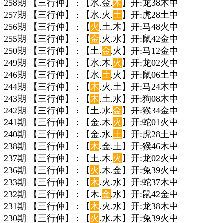
258期 【三行仲】 : 【水.金.
木
】开:龙38木中
257期 【三行仲】 : 【水.火.
土
】开:虎28土中
256期 【三行仲】 : 【
火
.土.木】开:马48火中
255期 【三行仲】 : 【
金
.火.水】开:鼠42金中
250期 【三行仲】 : 【土.
金
.火】开:马12金中
249期 【三行仲】 : 【水.木.
火
】开:龙02火中
246期 【三行仲】 : 【水.
土
.火】开:鼠06土中
244期 【三行仲】 : 【
木
.火.土】开:马24木中
243期 【三行仲】 : 【
木
.土.水】开:狗08木中
242期 【三行仲】 : 【土.水.
金
】开:猴34金中
241期 【三行仲】 : 【金.木.
火
】开:蛇01火中
240期 【三行仲】 : 【金.水.
土
】开:虎28土中
238期 【三行仲】 : 【
木
.金.土】开:猴46木中
237期 【三行仲】 : 【土.木.
火
】开:龙02火中
236期 【三行仲】 : 【
火
.木.金】开:兔39火中
233期 【三行仲】 : 【
木
.火.水】开:蛇37木中
232期 【三行仲】 : 【木.
金
.水】开:鼠42金中
231期 【三行仲】 : 【
木
.火.水】开:龙38木中
230期 【三行仲】 : 【
火
.水.木】开:兔39火中