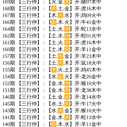
169期 【三行仲】 : 【火.金.
木
】开:猪07木中
168期 【三行仲】 : 【
木
.土.金】开:虎16木中
167期 【三行仲】 : 【木.
火
.水】开:鸡09火中
166期 【三行仲】 : 【
金
.木.火】开:牛41金中
164期 【三行仲】 : 【土.火.
水
】开:蛇13水中
162期 【三行仲】 : 【土.水.
火
】开:蛇01火中
161期 【三行仲】 : 【土.火.
木
】开:虎16木中
160期 【三行仲】 : 【土.木.
金
】开:羊11金中
157期 【三行仲】 : 【土.
木
.金】开:羊23木中
156期 【三行仲】 : 【土.
火
.木】开:鼠18火中
155期 【三行仲】 : 【
木
.火.土】开:鸡45木中
154期 【三行仲】 : 【水.
金
.火】开:龙26金中
152期 【三行仲】 : 【金.水.
火
】开:猴10火中
151期 【三行仲】 : 【金.水.
木
】开:龙38木中
146期 【三行仲】 : 【土.金.
水
】开:龙14水中
145期 【三行仲】 : 【水.土.
火
】开:牛17火中
143期 【三行仲】 : 【水.
火
.金】开:猴10火中
141期 【三行仲】 : 【金.木.
水
】开:蛇13水中
140期 【三行仲】 : 【
金
.木.水】开:羊11金中