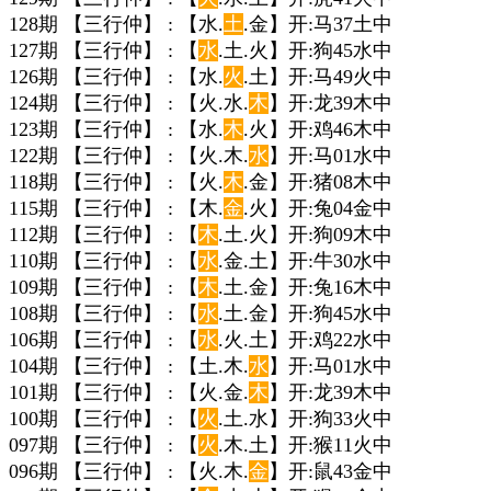
128期 【三行仲】 : 【水.
土
.金】开:马37土中
127期 【三行仲】 : 【
水
.土.火】开:狗45水中
126期 【三行仲】 : 【水.
火
.土】开:马49火中
124期 【三行仲】 : 【火.水.
木
】开:龙39木中
123期 【三行仲】 : 【水.
木
.火】开:鸡46木中
122期 【三行仲】 : 【火.木.
水
】开:马01水中
118期 【三行仲】 : 【火.
木
.金】开:猪08木中
115期 【三行仲】 : 【木.
金
.火】开:兔04金中
112期 【三行仲】 : 【
木
.土.火】开:狗09木中
110期 【三行仲】 : 【
水
.金.土】开:牛30水中
109期 【三行仲】 : 【
木
.土.金】开:兔16木中
108期 【三行仲】 : 【
水
.土.金】开:狗45水中
106期 【三行仲】 : 【
水
.火.土】开:鸡22水中
104期 【三行仲】 : 【土.木.
水
】开:马01水中
101期 【三行仲】 : 【火.金.
木
】开:龙39木中
100期 【三行仲】 : 【
火
.土.水】开:狗33火中
097期 【三行仲】 : 【
火
.木.土】开:猴11火中
096期 【三行仲】 : 【火.木.
金
】开:鼠43金中