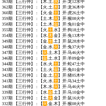
363期 【三行仲】 : 【木.土.
水
】开:龙12水中
362期 【三行仲】 : 【火.土.
木
】开:龙36木中
360期 【三行仲】 : 【火.金.
土
】开:虎26土中
359期 【三行仲】 : 【土.木.
火
】开:猴08火中
358期 【三行仲】 : 【土.木.
金
】开:兔01金中
355期 【三行仲】 : 【火.
土
.水】开:狗18土中
354期 【三行仲】 : 【水.
木
.金】开:兔13木中
349期 【三行仲】 : 【金.
水
.土】开:鼠28水中
348期 【三行仲】 : 【金.水.
火
】开:兔37火中
347期 【三行仲】 : 【
火
.土.木】开:马46火中
346期 【三行仲】 : 【
金
.土.水】开:羊09金中
344期 【三行仲】 : 【水.火.
土
】开:蛇47土中
343期 【三行仲】 : 【土.火.
金
】开:兔01金中
342期 【三行仲】 : 【金.土.
木
】开:猪05木中
341期 【三行仲】 : 【火.水.
土
】开:马34土中
340期 【三行仲】 : 【木.水.
火
】开:马46火中
339期 【三行仲】 : 【水.
金
.土】开:马10金中
337期 【三行仲】 : 【土.
火
.金】开:鼠16火中
332期 【三行仲】 : 【
火
.金.木】开:猴08火中