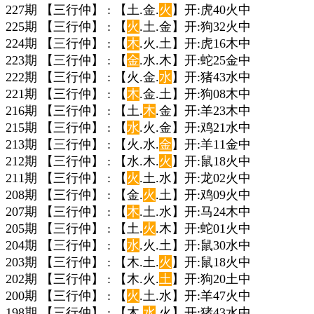
227期 【三行仲】 : 【土.金.
火
】开:虎40火中
225期 【三行仲】 : 【
火
.土.金】开:狗32火中
224期 【三行仲】 : 【
木
.火.土】开:虎16木中
223期 【三行仲】 : 【
金
.水.木】开:蛇25金中
222期 【三行仲】 : 【火.金.
水
】开:猪43水中
221期 【三行仲】 : 【
木
.金.土】开:狗08木中
216期 【三行仲】 : 【土.
木
.金】开:羊23木中
215期 【三行仲】 : 【
水
.火.金】开:鸡21水中
213期 【三行仲】 : 【火.水.
金
】开:羊11金中
212期 【三行仲】 : 【水.木.
火
】开:鼠18火中
211期 【三行仲】 : 【
火
.土.水】开:龙02火中
208期 【三行仲】 : 【金.
火
.土】开:鸡09火中
207期 【三行仲】 : 【
木
.土.水】开:马24木中
205期 【三行仲】 : 【土.
火
.木】开:蛇01火中
204期 【三行仲】 : 【
水
.火.土】开:鼠30水中
203期 【三行仲】 : 【木.土.
火
】开:鼠18火中
202期 【三行仲】 : 【木.火.
土
】开:狗20土中
200期 【三行仲】 : 【
火
.土.水】开:羊47火中
198期 【三行仲】 : 【木.
水
.火】开:猪43水中