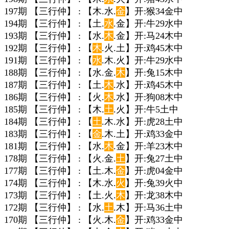
197期 【三行仲】 : 【木.水.
金
】开:猴34金中
194期 【三行仲】 : 【土.
水
.金】开:牛29水中
193期 【三行仲】 : 【水.
木
.金】开:马24木中
192期 【三行仲】 : 【
木
.火.土】开:鸡45木中
191期 【三行仲】 : 【
水
.木.火】开:牛29水中
188期 【三行仲】 : 【水.金.
木
】开:兔15木中
187期 【三行仲】 : 【土.
木
.水】开:鸡45木中
186期 【三行仲】 : 【火.
木
.水】开:狗08木中
185期 【三行仲】 : 【木.
土
.火】开:牛5土中
184期 【三行仲】 : 【
土
.木.水】开:虎28土中
183期 【三行仲】 : 【
金
.木.土】开:鸡33金中
181期 【三行仲】 : 【水.
木
.金】开:羊23木中
178期 【三行仲】 : 【火.金.
土
】开:兔27土中
177期 【三行仲】 : 【土.木.
金
】开:虎04金中
174期 【三行仲】 : 【木.水.
火
】开:兔39火中
173期 【三行仲】 : 【土.火.
木
】开:龙38木中
172期 【三行仲】 : 【水.
土
.木】开:马36土中
170期 【三行仲】 : 【火.木.
金
】开:鸡33金中