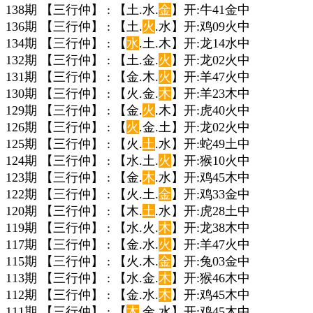
138期 【三行仲】 : 【土.水.
金
】开:牛41金中
136期 【三行仲】 : 【土.
火
.水】开:鸡09火中
134期 【三行仲】 : 【
水
.土.木】开:龙14水中
132期 【三行仲】 : 【土.金.
火
】开:龙02火中
131期 【三行仲】 : 【金.木.
火
】开:羊47火中
130期 【三行仲】 : 【火.金.
木
】开:羊23木中
129期 【三行仲】 : 【金.
火
.木】开:虎40火中
126期 【三行仲】 : 【
火
.金.土】开:龙02火中
125期 【三行仲】 : 【火.
土
.水】开:蛇49土中
124期 【三行仲】 : 【水.土.
火
】开:猴10火中
123期 【三行仲】 : 【金.
木
.水】开:鸡45木中
122期 【三行仲】 : 【火.土.
金
】开:鸡33金中
120期 【三行仲】 : 【木.
土
.水】开:虎28土中
119期 【三行仲】 : 【水.火.
木
】开:龙38木中
117期 【三行仲】 : 【金.水.
火
】开:羊47火中
115期 【三行仲】 : 【火.木.
金
】开:兔03金中
113期 【三行仲】 : 【水.金.
木
】开:猴46木中
112期 【三行仲】 : 【金.水.
木
】开:鸡45木中
111期 【三行仲】 : 【
木
.金.水】开:鸡45木中