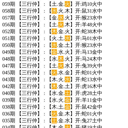
059期 【三行仲】 : 【土.金.
火
】开:鸡10火中
058期 【三行仲】 : 【
水
.火.木】开:鼠31水中
057期 【三行仲】 : 【金.
水
.火】开:猴23水中
056期 【三行仲】 : 【土.
火
.木】开:羊48火中
052期 【三行仲】 : 【
木
.金.火】开:蛇38木中
051期 【三行仲】 : 【火.土.
水
】开:马01水中
050期 【三行仲】 : 【
水
.金.土】开:猴23水中
049期 【三行仲】 : 【
金
.水.火】开:马13金中
048期 【三行仲】 : 【水.
木
.火】开:马24木中
047期 【三行仲】 : 【土.
火
.水】开:兔39火中
045期 【三行仲】 : 【
火
.水.金】开:蛇01火中
043期 【三行仲】 : 【木.火.
水
】开:蛇13水中
042期 【三行仲】 : 【
木
.金.土】开:虎16木中
040期 【三行仲】 : 【水.金.
土
】开:虎28土中
039期 【三行仲】 : 【水.火.
金
】开:羊11金中
038期 【三行仲】 : 【木.土.
金
】开:鼠42金中
036期 【三行仲】 : 【
火
.金.木】开:蛇01火中
035期 【三行仲】 : 【
土
.金.水】开:兔27土中
034期 【三行仲】 : 【木.金.
土
】开:猪19土中