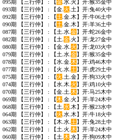
095期 【三行仲】 : 【
金
.水.火】开:猴35金中
093期 【三行仲】 : 【金.
火
.土】开:兔40火中
092期 【三行仲】 : 【
土
.金.木】开:牛06土中
090期 【三行仲】 : 【
土
.金.木】开:羊36土中
087期 【三行仲】 : 【土.水.
金
】开:蛇26金中
082期 【三行仲】 : 【土.
金
.火】开:龙27金中
080期 【三行仲】 : 【金.水.
火
】开:龙03火中
079期 【三行仲】 : 【土.水.
金
】开:猴35金中
078期 【三行仲】 : 【水.金.
木
】开:鸡46木中
077期 【三行仲】 : 【火.水.
土
】开:虎29土中
075期 【三行仲】 : 【
火
.土.金】开:狗33火中
074期 【三行仲】 : 【水.木.
火
】开:鸡10火中
070期 【三行仲】 : 【金.土.
木
】开:马25木中
069期 【三行仲】 : 【
木
.金.火】开:羊24木中
068期 【三行仲】 : 【土.
水
.木】开:猴23水中
064期 【三行仲】 : 【
火
.水.木】开:牛18火中
063期 【三行仲】 : 【木.水.
土
】开:兔28土中
062期 【三行仲】 : 【土.火.
木
】开:羊24木中
060期 【三行仲】 : 【土.
木
.水】开:狗09木中