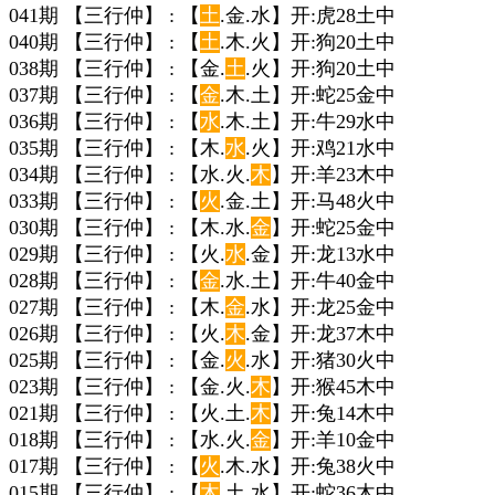
041期 【三行仲】 : 【
土
.金.水】开:虎28土中
040期 【三行仲】 : 【
土
.木.火】开:狗20土中
038期 【三行仲】 : 【金.
土
.火】开:狗20土中
037期 【三行仲】 : 【
金
.木.土】开:蛇25金中
036期 【三行仲】 : 【
水
.木.土】开:牛29水中
035期 【三行仲】 : 【木.
水
.火】开:鸡21水中
034期 【三行仲】 : 【水.火.
木
】开:羊23木中
033期 【三行仲】 : 【
火
.金.土】开:马48火中
030期 【三行仲】 : 【木.水.
金
】开:蛇25金中
029期 【三行仲】 : 【火.
水
.金】开:龙13水中
028期 【三行仲】 : 【
金
.水.土】开:牛40金中
027期 【三行仲】 : 【木.
金
.水】开:龙25金中
026期 【三行仲】 : 【火.
木
.金】开:龙37木中
025期 【三行仲】 : 【金.
火
.水】开:猪30火中
023期 【三行仲】 : 【金.火.
木
】开:猴45木中
021期 【三行仲】 : 【火.土.
木
】开:兔14木中
018期 【三行仲】 : 【水.火.
金
】开:羊10金中
017期 【三行仲】 : 【
火
.木.水】开:兔38火中
015期 【三行仲】 : 【
木
.土.水】开:蛇36木中