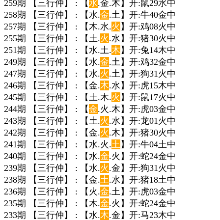
259期 【三行仲】 : 【
水
.金.木】开:鼠29水中
258期 【三行仲】 : 【水.
金
.土】开:牛40金中
257期 【三行仲】 : 【木.水.
火
】开:鸡08火中
255期 【三行仲】 : 【土.
火
.水】开:猪30火中
251期 【三行仲】 : 【水.土.
木
】开:兔14木中
249期 【三行仲】 : 【水.
金
.土】开:鸡32金中
247期 【三行仲】 : 【水.
火
.土】开:狗31火中
246期 【三行仲】 : 【金.
木
.水】开:虎15木中
245期 【三行仲】 : 【土.木.
火
】开:鼠17火中
244期 【三行仲】 : 【
金
.火.木】开:虎03金中
243期 【三行仲】 : 【土.
火
.水】开:龙01火中
242期 【三行仲】 : 【金.
火
.木】开:猪30火中
241期 【三行仲】 : 【水.火.
土
】开:牛04土中
240期 【三行仲】 : 【水.
金
.火】开:蛇24金中
239期 【三行仲】 : 【水.
火
.金】开:狗31火中
238期 【三行仲】 : 【金.
土
.水】开:猪18土中
236期 【三行仲】 : 【火.
金
.土】开:虎03金中
235期 【三行仲】 : 【木.
金
.火】开:蛇24金中
233期 【三行仲】 : 【水.
木
.金】开:马23木中