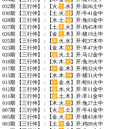
032期 【三行仲】 : 【火.
土
.水】开:鼠06土中
030期 【三行仲】 : 【土.火.
金
】开:牛41金中
028期 【三行仲】 : 【水.土.
金
】开:兔03金中
027期 【三行仲】 : 【土.
木
.火】开:鸡45木中
026期 【三行仲】 : 【金.
土
.木】开:猪19土中
025期 【三行仲】 : 【
木
.火.水】开:蛇37木中
023期 【三行仲】 : 【金.木.
火
】开:羊47火中
020期 【三行仲】 : 【
金
.火.土】开:马12金中
018期 【三行仲】 : 【水.木.
火
】开:兔39火中
017期 【三行仲】 : 【
火
.金.木】开:狗32火中
015期 【三行仲】 : 【水.木.
火
】开:猪31火中
013期 【三行仲】 : 【
火
.金.水】开:蛇01火中
012期 【三行仲】 : 【
金
.水.火】开:羊11金中
011期 【三行仲】 : 【
金
.土.木】开:羊11金中
010期 【三行仲】 : 【木.火.
土
】开:兔27土中
007期 【三行仲】 : 【火.
金
.土】开:牛41金中
005期 【三行仲】 : 【金.火.
水
】开:猪43水中
003期 【三行仲】 : 【土.
火
.金】开:鸡09火中