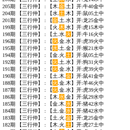
205期 【三行仲】 : 【木.
金
.土】开:牛40金中
204期 【三行仲】 : 【水.
土
.木】开:鼠05土中
201期 【三行仲】 : 【
金
.土.水】开:龙25金中
199期 【三行仲】 : 【火.
木
.水】开:虎15木中
198期 【三行仲】 : 【土.水.
火
】开:牛16火中
196期 【三行仲】 : 【
火
.金.水】开:虎39火中
195期 【三行仲】 : 【
水
.土.金】开:猴21水中
194期 【三行仲】 : 【金.火.
土
】开:鼠05土中
192期 【三行仲】 : 【
火
.土.水】开:狗31火中
191期 【三行仲】 : 【
火
.金.水】开:虎39火中
190期 【三行仲】 : 【土.木.
金
】开:鼠41金中
188期 【三行仲】 : 【
火
.金.木】开:羊46火中
187期 【三行仲】 : 【
火
.金.水】开:虎39火中
186期 【三行仲】 : 【木.
水
.金】开:鼠29水中
185期 【三行仲】 : 【金.木.
水
】开:猪42水中
184期 【三行仲】 : 【土.金.
水
】开:猪42水中
183期 【三行仲】 : 【土.火.
金
】开:龙25金中
182期 【三行仲】 : 【木.火.
土
】开:虎27土中