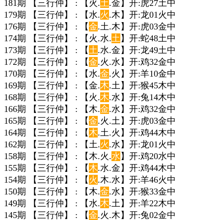
181期 【三行仲】 : 【火.
土
.金】开:虎27土中
179期 【三行仲】 : 【水.
火
.木】开:龙01火中
176期 【三行仲】 : 【
金
.土.木】开:虎03金中
174期 【三行仲】 : 【火.水.
土
】开:蛇48土中
173期 【三行仲】 : 【
土
.水.金】开:龙49土中
172期 【三行仲】 : 【
金
.火.水】开:鸡32金中
170期 【三行仲】 : 【水.
金
.火】开:羊10金中
169期 【三行仲】 : 【金.
木
.土】开:猴45木中
168期 【三行仲】 : 【火.
木
.水】开:兔14木中
166期 【三行仲】 : 【木.
金
.水】开:鸡32金中
165期 【三行仲】 : 【
金
.火.土】开:虎03金中
164期 【三行仲】 : 【
木
.土.火】开:鸡44木中
162期 【三行仲】 : 【土.
火
.水】开:龙01火中
158期 【三行仲】 : 【木.火.
水
】开:鸡20水中
155期 【三行仲】 : 【
木
.水.金】开:鸡44木中
154期 【三行仲】 : 【
火
.木.水】开:羊46火中
150期 【三行仲】 : 【木.
金
.水】开:猴33金中
149期 【三行仲】 : 【水.
木
.土】开:羊22木中
145期 【三行仲】 : 【
金
.火.木】开:兔02金中