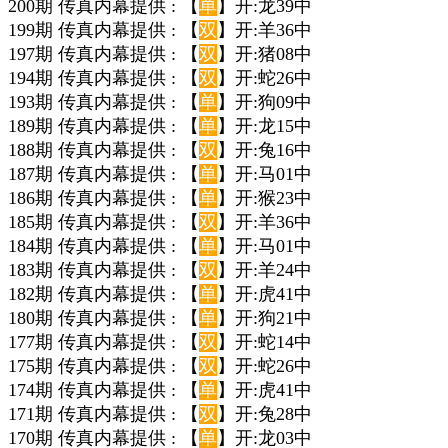
200期 传真内幕提供 : 【
单
】开:龙39中
199期 传真内幕提供 : 【
双
】开:羊36中
197期 传真内幕提供 : 【
双
】开:猪08中
194期 传真内幕提供 : 【
双
】开:蛇26中
193期 传真内幕提供 : 【
单
】开:狗09中
189期 传真内幕提供 : 【
单
】开:龙15中
188期 传真内幕提供 : 【
双
】开:兔16中
187期 传真内幕提供 : 【
单
】开:马01中
186期 传真内幕提供 : 【
单
】开:猴23中
185期 传真内幕提供 : 【
双
】开:羊36中
184期 传真内幕提供 : 【
单
】开:马01中
183期 传真内幕提供 : 【
双
】开:羊24中
182期 传真内幕提供 : 【
单
】开:虎41中
180期 传真内幕提供 : 【
单
】开:狗21中
177期 传真内幕提供 : 【
双
】开:蛇14中
175期 传真内幕提供 : 【
双
】开:蛇26中
174期 传真内幕提供 : 【
单
】开:虎41中
171期 传真内幕提供 : 【
双
】开:兔28中
170期 传真内幕提供 : 【
单
】开:龙03中