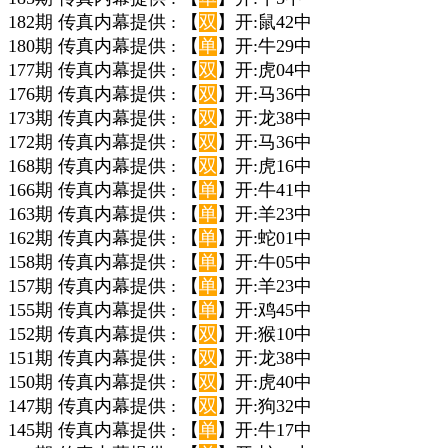
182期 传真内幕提供 : 【
双
】开:鼠42中
180期 传真内幕提供 : 【
单
】开:牛29中
177期 传真内幕提供 : 【
双
】开:虎04中
176期 传真内幕提供 : 【
双
】开:马36中
173期 传真内幕提供 : 【
双
】开:龙38中
172期 传真内幕提供 : 【
双
】开:马36中
168期 传真内幕提供 : 【
双
】开:虎16中
166期 传真内幕提供 : 【
单
】开:牛41中
163期 传真内幕提供 : 【
单
】开:羊23中
162期 传真内幕提供 : 【
单
】开:蛇01中
158期 传真内幕提供 : 【
单
】开:牛05中
157期 传真内幕提供 : 【
单
】开:羊23中
155期 传真内幕提供 : 【
单
】开:鸡45中
152期 传真内幕提供 : 【
双
】开:猴10中
151期 传真内幕提供 : 【
双
】开:龙38中
150期 传真内幕提供 : 【
双
】开:虎40中
147期 传真内幕提供 : 【
双
】开:狗32中
145期 传真内幕提供 : 【
单
】开:牛17中