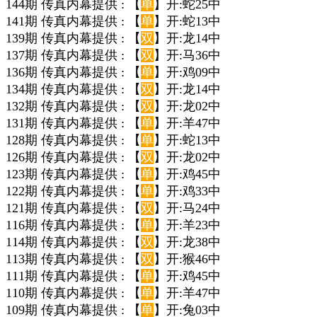
144期 传真内幕提供 : 【
单
】开:蛇25中
141期 传真内幕提供 : 【
单
】开:蛇13中
139期 传真内幕提供 : 【
双
】开:龙14中
137期 传真内幕提供 : 【
双
】开:马36中
136期 传真内幕提供 : 【
单
】开:鸡09中
134期 传真内幕提供 : 【
双
】开:龙14中
132期 传真内幕提供 : 【
双
】开:龙02中
131期 传真内幕提供 : 【
单
】开:羊47中
128期 传真内幕提供 : 【
单
】开:蛇13中
126期 传真内幕提供 : 【
双
】开:龙02中
123期 传真内幕提供 : 【
单
】开:鸡45中
122期 传真内幕提供 : 【
单
】开:鸡33中
121期 传真内幕提供 : 【
双
】开:马24中
116期 传真内幕提供 : 【
单
】开:羊23中
114期 传真内幕提供 : 【
双
】开:龙38中
113期 传真内幕提供 : 【
双
】开:猴46中
111期 传真内幕提供 : 【
单
】开:鸡45中
110期 传真内幕提供 : 【
单
】开:羊47中
109期 传真内幕提供 : 【
单
】开:兔03中