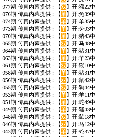
077期 传真内幕提供 : 【
双
】开:猴22中
076期 传真内幕提供 : 【
单
】开:兔39中
074期 传真内幕提供 : 【
单
】开:羊35中
073期 传真内幕提供 : 【
单
】开:兔03中
070期 传真内幕提供 : 【
单
】开:猪43中
065期 传真内幕提供 : 【
双
】开:马48中
064期 传真内幕提供 : 【
单
】开:猪31中
063期 传真内幕提供 : 【
单
】开:羊23中
061期 传真内幕提供 : 【
双
】开:猴10中
058期 传真内幕提供 : 【
单
】开:猪31中
056期 传真内幕提供 : 【
双
】开:鼠42中
055期 传真内幕提供 : 【
双
】开:狗44中
053期 传真内幕提供 : 【
单
】开:羊11中
051期 传真内幕提供 : 【
单
】开:蛇49中
049期 传真内幕提供 : 【
单
】开:猪43中
048期 传真内幕提供 : 【
双
】开:鼠18中
046期 传真内幕提供 : 【
双
】开:马12中
043期 传真内幕提供 : 【
单
】开:蛇37中