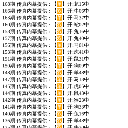
168期 传真内幕提供 : 【
单
】开:龙15中
166期 传真内幕提供 : 【
双
】开:牛06中
163期 传真内幕提供 : 【
单
】开:马37中
160期 传真内幕提供 : 【
双
】开:蛇02中
158期 传真内幕提供 : 【
双
】开:兔16中
157期 传真内幕提供 : 【
双
】开:兔40中
156期 传真内幕提供 : 【
单
】开:马01中
153期 传真内幕提供 : 【
单
】开:虎41中
151期 传真内幕提供 : 【
单
】开:鼠31中
150期 传真内幕提供 : 【
单
】开:狗09中
148期 传真内幕提供 : 【
双
】开:羊48中
147期 传真内幕提供 : 【
单
】开:马13中
145期 传真内幕提供 : 【
单
】开:虎05中
144期 传真内幕提供 : 【
单
】开:鼠43中
142期 传真内幕提供 : 【
单
】开:猴23中
141期 传真内幕提供 : 【
单
】开:狗33中
140期 传真内幕提供 : 【
双
】开:兔16中
136期 传真内幕提供 : 【
双
】开:羊48中
135期 传真内幕提供 : 【
双
】开:牛30中