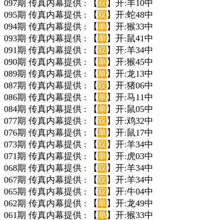
097期 传真内幕提供 : 【
双
】开:羊10中
095期 传真内幕提供 : 【
双
】开:蛇48中
094期 传真内幕提供 : 【
单
】开:猴33中
093期 传真内幕提供 : 【
单
】开:鼠41中
091期 传真内幕提供 : 【
双
】开:羊34中
090期 传真内幕提供 : 【
单
】开:猴45中
089期 传真内幕提供 : 【
单
】开:龙13中
087期 传真内幕提供 : 【
双
】开:猪06中
086期 传真内幕提供 : 【
单
】开:马11中
084期 传真内幕提供 : 【
单
】开:鼠05中
077期 传真内幕提供 : 【
双
】开:鸡32中
076期 传真内幕提供 : 【
单
】开:鼠17中
073期 传真内幕提供 : 【
双
】开:羊34中
071期 传真内幕提供 : 【
单
】开:虎03中
068期 传真内幕提供 : 【
双
】开:羊34中
067期 传真内幕提供 : 【
双
】开:羊34中
065期 传真内幕提供 : 【
双
】开:牛04中
062期 传真内幕提供 : 【
单
】开:龙49中
061期 传真内幕提供 : 【
单
】开:猴33中