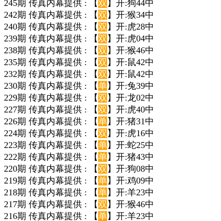
245期 传真内幕提供 : 【
双
】开:狗44中
242期 传真内幕提供 : 【
双
】开:猴34中
240期 传真内幕提供 : 【
双
】开:虎28中
239期 传真内幕提供 : 【
双
】开:虎04中
238期 传真内幕提供 : 【
双
】开:猴46中
235期 传真内幕提供 : 【
双
】开:鼠42中
232期 传真内幕提供 : 【
双
】开:鼠42中
230期 传真内幕提供 : 【
单
】开:兔39中
229期 传真内幕提供 : 【
双
】开:龙02中
227期 传真内幕提供 : 【
双
】开:虎40中
226期 传真内幕提供 : 【
单
】开:猪31中
224期 传真内幕提供 : 【
双
】开:虎16中
223期 传真内幕提供 : 【
单
】开:蛇25中
222期 传真内幕提供 : 【
单
】开:猪43中
220期 传真内幕提供 : 【
双
】开:狗08中
219期 传真内幕提供 : 【
单
】开:鸡09中
218期 传真内幕提供 : 【
单
】开:羊23中
217期 传真内幕提供 : 【
双
】开:猴46中
216期 传真内幕提供 : 【
单
】开:羊23中