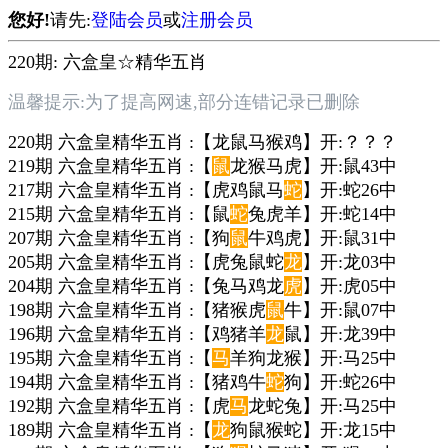
您好!
请先:
登陆会员
或
注册会员
220期: 六盒皇☆精华五肖
温馨提示:为了提高网速,部分连错记录已删除
220期 六盒皇精华五肖 :【龙鼠马猴鸡】开:？？？
219期 六盒皇精华五肖 :【
鼠
龙猴马虎】开:鼠43中
217期 六盒皇精华五肖 :【虎鸡鼠马
蛇
】开:蛇26中
215期 六盒皇精华五肖 :【鼠
蛇
兔虎羊】开:蛇14中
207期 六盒皇精华五肖 :【狗
鼠
牛鸡虎】开:鼠31中
205期 六盒皇精华五肖 :【虎兔鼠蛇
龙
】开:龙03中
204期 六盒皇精华五肖 :【兔马鸡龙
虎
】开:虎05中
198期 六盒皇精华五肖 :【猪猴虎
鼠
牛】开:鼠07中
196期 六盒皇精华五肖 :【鸡猪羊
龙
鼠】开:龙39中
195期 六盒皇精华五肖 :【
马
羊狗龙猴】开:马25中
194期 六盒皇精华五肖 :【猪鸡牛
蛇
狗】开:蛇26中
192期 六盒皇精华五肖 :【虎
马
龙蛇兔】开:马25中
189期 六盒皇精华五肖 :【
龙
狗鼠猴蛇】开:龙15中