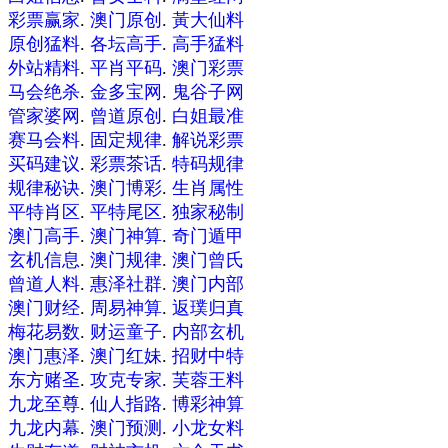
彩票赢家
.
澳门原创
.
黃大仙料
原创猛料
.
各坛高手
.
高手猛料
外站精料
.
平肖平码
.
澳门彩票
马会绝杀
.
金多宝网
.
鬼谷子网
管家婆网
.
曾道原创
.
白姐最准
赛马会料
.
固定规律
.
解说彩票
买码建议
.
彩票茶话
.
特码规律
规律秘诀
.
澳门博彩
.
生肖属性
平特肖区
.
平特尾区
.
独家秘制
澳门高手
.
澳门神算
.
奇门遁甲
玄机信息
.
澳门规律
.
澳门曾氏
曾道人料
.
惠泽社群
.
澳门内部
澳门财经
.
周易神算
.
返璞归真
梅花易数
.
财运童子
.
内部玄机
澳门惠泽
.
澳门红妹
.
招财中特
东方赌圣
.
攻克专家
.
芙蓉王料
九龙至尊
.
仙人指路
.
博彩神算
九龙内幕
.
澳门预测
.
小龙女料