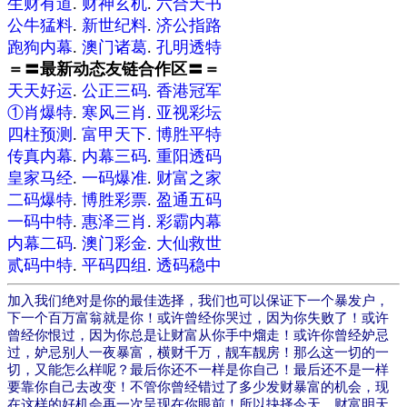
生财有道
.
财神玄机
.
六合天书
公牛猛料
.
新世纪料
.
济公指路
跑狗内幕
.
澳门诸葛
.
孔明透特
＝〓最新动态友链合作区〓＝
天天好运
.
公正三码
.
香港冠军
①肖爆特
.
寒风三肖
.
亚视彩坛
四柱预测
.
富甲天下
.
博胜平特
传真内幕
.
内幕三码
.
重阳透码
皇家马经
.
一码爆准
.
财富之家
二码爆特
.
博胜彩票
.
盈通五码
一码中特
.
惠泽三肖
.
彩霸内幕
内幕二码
.
澳门彩金
.
大仙救世
贰码中特
.
平码四组
.
透码稳中
加入我们绝对是你的最佳选择，我们也可以保证下一个暴发户，
下一个百万富翁就是你！或许曾经你哭过，因为你失败了！或许
曾经你恨过，因为你总是让财富从你手中熘走！或许你曾经妒忌
过，妒忌别人一夜暴富，横财千万，靓车靓房！那么这一切的一
切，又能怎么样呢？最后你还不一样是你自己！最后还不是一样
要靠你自己去改变！不管你曾经错过了多少发财暴富的机会，现
在这样的好机会再一次呈现在你眼前！所以抉择今天，财富明天