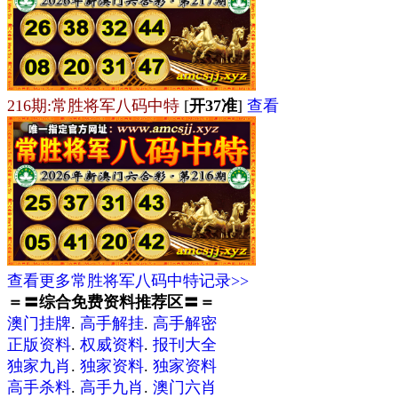
216期:常胜将军八码中特
[
开37准
]
查看
查看更多常胜将军八码中特记录>>
＝〓综合免费资料推荐区〓＝
澳门挂牌
.
高手解挂
.
高手解密
正版资料
.
权威资料
.
报刊大全
独家九肖
.
独家资料
.
独家资料
高手杀料
.
高手九肖
.
澳门六肖